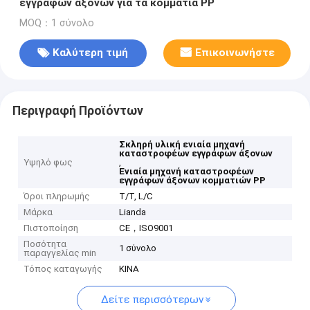
εγγράφων άξονων για τα κομμάτια PP
MOQ：1 σύνολο
Καλύτερη τιμή
Επικοινωνήστε
Περιγραφή Προϊόντων
Σκληρή υλική ενιαία μηχανή
καταστροφέων εγγράφων άξονων
Υψηλό φως
,
Ενιαία μηχανή καταστροφέων
εγγράφων άξονων κομματιών PP
Όροι πληρωμής
T/T, L/C
Μάρκα
Lianda
Πιστοποίηση
CE，ISO9001
Ποσότητα
1 σύνολο
παραγγελίας min
Τόπος καταγωγής
ΚΙΝΑ
Δείτε περισσότερων