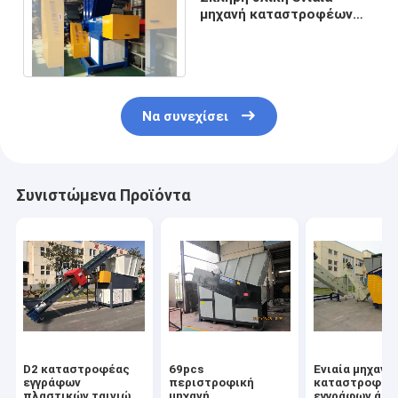
μηχανή καταστροφέων
εγγράφων άξονων για τα
κομμάτια PP
Να συνεχίσει
Συνιστώμενα Προϊόντα
D2 καταστροφέας
69pcs
Ενιαία μηχανή
εγγράφων
περιστροφική
καταστροφέω
πλαστικών ταινιών
μηχανή
εγγράφων άξο