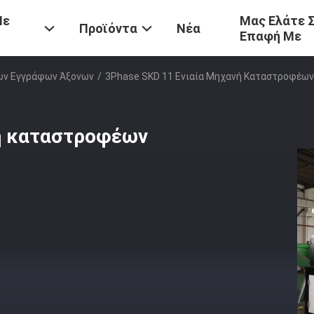
Με
Μας Ελάτε 
Προϊόντα
Νέα
Επαφή Με
ων Εγγράφων Άξονων
/
3Phase SKD 11 Ενιαία Μηχανή Καταστροφέω
νή καταστροφέων