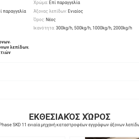
Χρώμα:
Επί παραγγελία
ί παραγγελία
Άξονας λεπίδων:
Ενιαίος
Όρος:
Νέος
Ικανότητα:
300kg/h, 500kg/h, 1000kg/h, 2000kg/h
,
ονων
,
ονων λεπίδων
ατιών
ΕΚΘΕΣΙΑΚΌΣ ΧΏΡΟΣ
Phase SKD 11 ενιαία μηχανή καταστροφέων εγγράφων άξονων λεπίδ