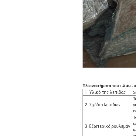
πλαστι
Πλεονεκτήματα του
1
Υλικό της λεπίδας
S
Τ
2
Σχέδιο λεπίδων
γ
ε
Τ
ε
3
Εξωτερικό ρουλεμάν
υ
χ