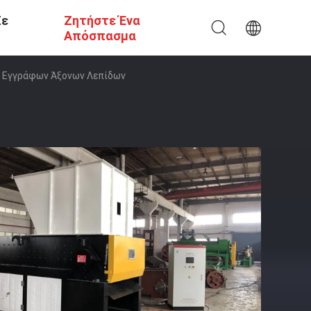
Σε
Ζητήστε Ένα
Απόσπασμα
ν Εγγράφων Άξονων Λεπίδων