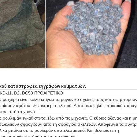
κού καταστροφέα εγγράφων κομματιών
:
KD-11, D2, DC53 ΠΡΟΑΙΡΕΤΙΚΌ
α μαχαίρια είναι κοίλο επίγειο τετραγωνικό σχέδιο, τους κόπτες μπορού
υρίσουν αφότου φθείρεται μια πλευρά. Αυτό με υψηλό - ποιοτική παρα
κτός από το χρόνο
ο ρουλεμάν εγκαθίσταται έξω από τις μηχανές. Ο κύριος άξονας και η μ
σωκλείουν σφραγίζουν από τη σφραγίδα σκελετών. Αποφεύγει τα συντρ
λικά μπαίνει σε το ρουλεμάν αποτελεσματικό. Και βελτιώστε τη
ρησιμοποιώντας ζωή της συμπεριφοράς.