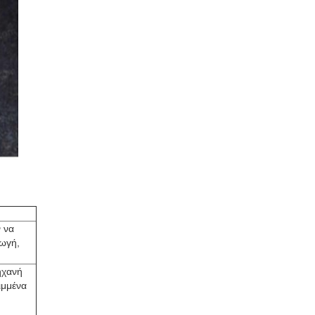
ν να
γωγή,
ηχανή
ιμμένα