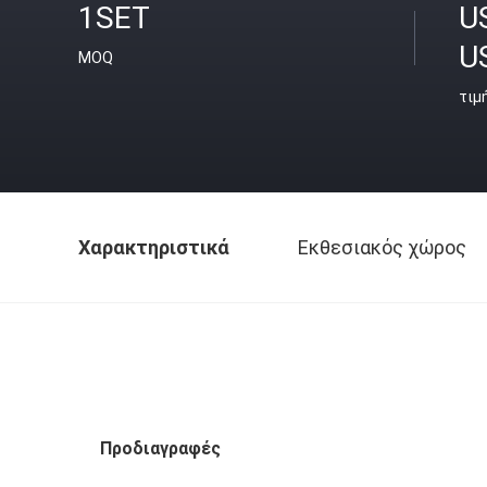
1SET
U
U
MOQ
τιμ
Χαρακτηριστικά
Εκθεσιακός χώρος
Προδιαγραφές