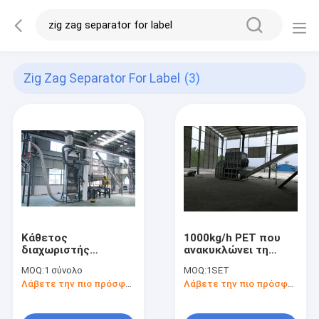
Zig Zag Separator For Label
(3)
Κάθετος
1000kg/h PET που
διαχωριστής
ανακυκλώνει τη
τρεκλίσματος
μηχανή/τη γραμμή
MOQ:
1 σύνολο
MOQ:
1SET
νιφάδων της PET
πλύσης νιφάδων
Λάβετε την πιο πρόσφατη τιμή
Λάβετε την πιο πρόσφατη τιμή
μορφής Ζ για την
εγκαταστάσεων/
ετικέτα
κατοικίδιων ζώων
ανακύκλωσης