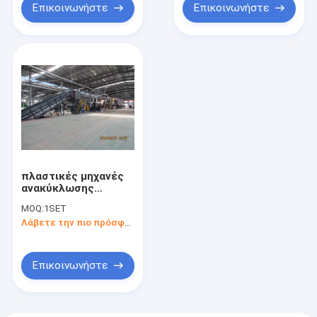
μπουκαλιών
Επικοινωνήστε
Επικοινωνήστε
κατοικίδιων ζώων,
πλαστική γραμμή
ανακύκλωσης
πλαστικές μηχανές
ανακύκλωσης
μπουκαλιών μηχανών
MOQ:
1SET
100kw Wannan
Λάβετε την πιο πρόσφατη τιμή
Επικοινωνήστε