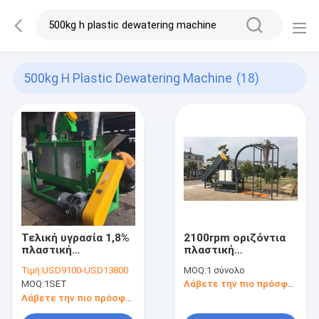
500kg H Plastic Dewatering Machine
(18)
Τελική υγρασία 1,8%
2100rpm οριζόντια
πλαστική
πλαστική
απομακρύνοντας το
απομακρύνοντας το
Τιμή:
USD9100-USD13800
MOQ:
1 σύνολο
νερό μηχανή για τις
νερό μηχανή
MOQ:
1SET
Λάβετε την πιο πρόσφατη τιμή
άκαμπτες νιφάδες
νιφάδων της PET
Λάβετε την πιο πρόσφατη τιμή