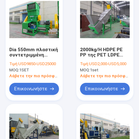
Dia 550mm πλαστική
2000kg/H HDPE PE
συντετριμμένη
PP της PET LDPE
μηχανή αποβλήτων
LLDPE πλαστικό
Τιμή:
USD9850-USD25000
Τιμή:
USD2,000-USD5,000
55kw για την τσάντα
πλυντήριο τριβής
MOQ:
1SET
MOQ:
1set
αγορών
Λάβετε την πιο πρόσφατη τιμή
Λάβετε την πιο πρόσφατη τιμή
Επικοινωνήστε
Επικοινωνήστε
Σπίτι
προϊόντα
Σχετικά με εμάς