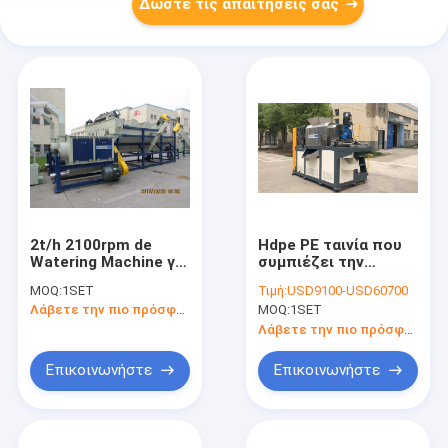
Δώστε τις απαιτήσεις σας
2t/h 2100rpm de
Hdpe PE ταινία που
Watering Machine για
συμπιέζει την
την πλαστική ταινία
απομακρύνοντας το
MOQ:
1SET
Τιμή:
USD9100-USD60700
νερό μηχανή
Λάβετε την πιο πρόσφατη τιμή
MOQ:
1SET
Λάβετε την πιο πρόσφατη τιμή
Επικοινωνήστε
Επικοινωνήστε