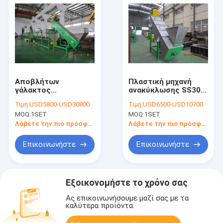
Αποβλήτων
Πλαστική μηχανή
γάλακτος
ανακύκλωσης SS304
μπουκαλιών
37kw για τις ταινίες
Τιμή:
USD5800-USD30800
Τιμή:
USD6500-USD10700
πλαστική
PE PP
MOQ:
1SET
MOQ:
1SET
ανακύκλωσης
ξεραίνοντας γραμμή
Λάβετε την πιο πρόσφατη τιμή
Λάβετε την πιο πρόσφατη τιμή
πλύσης μηχανών
συντετριμμένη
Επικοινωνήστε
Επικοινωνήστε
Εξοικονομήστε το χρόνο σας
Ας επικοινωνήσουμε μαζί σας με τα
καλύτερα προϊόντα.