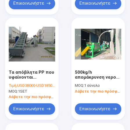
Επικοινωνήστε
Επικοινωνήστε
Τα απόβλητα PP που
500kg/h
υφαίνονται
απομάκρυνση νερού
τοποθετούν τις
της μηχανής
Τιμή:
USD38000-USD185000 per set
MOQ:
1 σύνολο
τεράστιες τσάντες
ανακύκλωσης
MOQ:
1SET
Λάβετε την πιο πρόσφατη τιμή
που συντρίβουν σε
πλαστικών ταινιών
σάκκο την πλαστική
Λάβετε την πιο πρόσφατη τιμή
μηχανή ανακύκλωσης
πλύσης
Επικοινωνήστε
Επικοινωνήστε