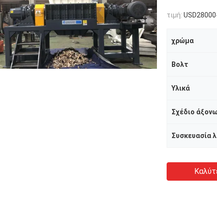
τιμή:
USD28000-U
χρώμα
Βολτ
Υλικά
Σχέδιο άξον
Καλύτ