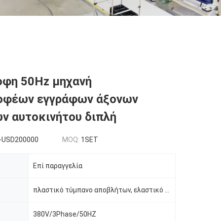
οφη 50Hz μηχανή
οφέων εγγράφων άξονων
ν αυτοκινήτου διπλή
-USD200000
MOQ:
1SET
Επί παραγγελία
πλαστικό τύμπανο αποβλήτων, ελαστικό αυτοκινήτου, ξύλο και ούτω καθεξής
380V/3Phase/50HZ