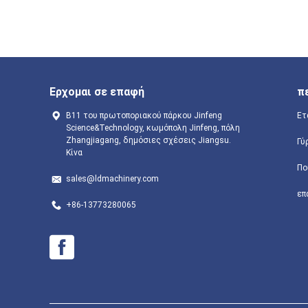
Ερχομαι σε επαφή
π
B11 του πρωτοποριακού πάρκου Jinfeng
Ετ
Science&Technology, κωμόπολη Jinfeng, πόλη
Zhangjiagang, δημόσιες σχέσεις Jiangsu.
Γύ
Κίνα
Πο
sales@ldmachinery.com
επ
+86-13773280065