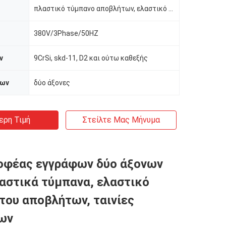
πλαστικό τύμπανο αποβλήτων, ελαστικό αυτοκινήτου, ξύλο και ούτω καθεξής
380V/3Phase/50HZ
ν
9CrSi, skd-11, D2 και ούτω καθεξής
δων
δύο άξονες
ερη Τιμή
Στείλτε Μας Μήνυμα
οφέας εγγράφων δύο άξονων
λαστικά τύμπανα, ελαστικό
του αποβλήτων, ταινίες
ων