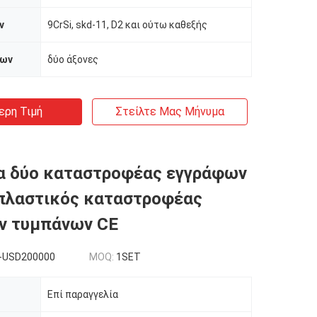
ν
9CrSi, skd-11, D2 και ούτω καθεξής
δων
δύο άξονες
ερη Τιμή
Στείλτε Μας Μήνυμα
α δύο καταστροφέας εγγράφων
πλαστικός καταστροφέας
ν τυμπάνων CE
-USD200000
MOQ:
1SET
Επί παραγγελία