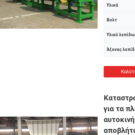
Υλικά
Βολτ
Υλικό λεπίδω
Άξονας λεπί
Καλύτ
Καταστρ
για τα π
αυτοκινή
αποβλήτ