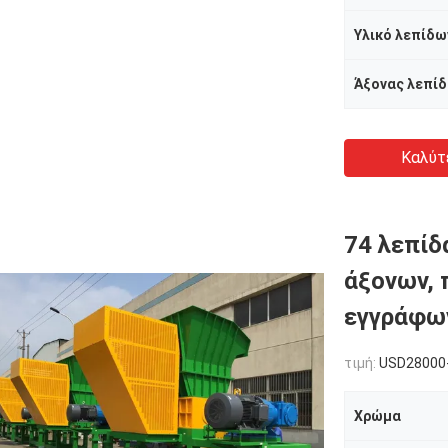
Υλικό λεπίδω
Άξονας λεπί
Καλύτ
74 λεπίδ
άξονων, 
εγγράφω
τιμή:
USD28000
Χρώμα