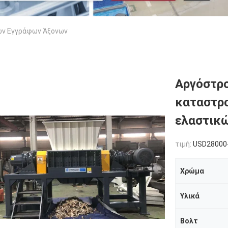
ων Εγγράφων Άξονων
Αργόστρ
καταστρ
ελαστικώ
τιμή:
USD28000
Χρώμα
Υλικά
Βολτ