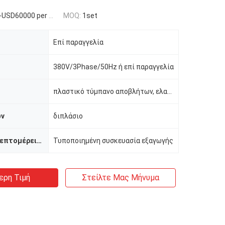
SD60000 per set
MOQ:
1set
Επί παραγγελία
380V/3Phase/50Hz ή επί παραγγελία
πλαστικό τύμπανο αποβλήτων, ελαστικό αυτοκινήτου, ξύλο και ούτω καθεξής
ων
διπλάσιο
Συσκευασία λεπτομέρειες
Τυποποιημένη συσκευασία εξαγωγής
ερη Τιμή
Στείλτε Μας Μήνυμα