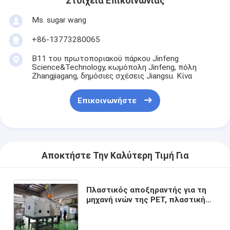
Στοιχεία Επικοινωνίας
Ms. sugar wang
+86-13773280065
B11 του πρωτοποριακού πάρκου Jinfeng
Science&Technology, κωμόπολη Jinfeng, πόλη
Zhangjiagang, δημόσιες σχέσεις Jiangsu. Κίνα
Επικοινωνήστε
Αποκτήστε Την Καλύτερη Τιμή Για
Πλαστικός αποξηραντής για τη
μηχανή ινών της PET, πλαστική
ίνα της PET που εξωθεί τη
μηχανή, σκούπα της PET που
κατασκευάζει τη μηχανή