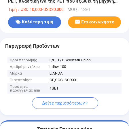
PET, πλαστική ίνα της PET που εξωθεί τη μηχανή,
σκούπα της PET που κατασκευάζει τη μηχανή
Τιμή：USD 10,000-USD30,000
MOQ：1SET
Καλύτερη τιμή
Επικοινωνήστε
Περιγραφή Προϊόντων
Όροι πληρωμής
L/C, T/T, Western Union
Αριθμό μοντέλου
Ldhw-100
Μάρκα
LIANDA
Πιστοποίηση
CE,SGS,ISO9001
Ποσότητα
1SET
παραγγελίας min
Δείτε περισσότερων