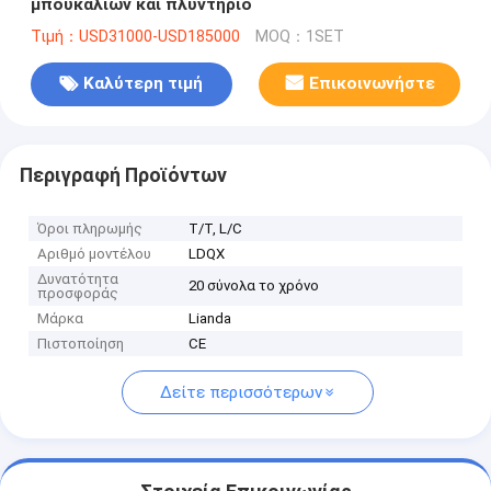
μπουκαλιών και πλυντήριο
Τιμή：USD31000-USD185000
MOQ：1SET
Καλύτερη τιμή
Επικοινωνήστε
Περιγραφή Προϊόντων
Όροι πληρωμής
T/T, L/C
Αριθμό μοντέλου
LDQX
Δυνατότητα
20 σύνολα το χρόνο
προσφοράς
Μάρκα
Lianda
Πιστοποίηση
CE
Δείτε περισσότερων