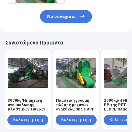
Να συνεχίσει
Συνιστώμενα Προϊόντα
3000kg/Hr μηχανή
Πλαστική γραμμή
2000kg/H HDP
ανακύκλωσης
πλύσης μηχανών
PP της PET L
πλαστικών ταινιών
ανακύκλωσης HDPP
LLDPE πλαστι
πλυντήριο τρ
Καλύτερη τιμή
Καλύτερη τιμή
Καλύτερη 