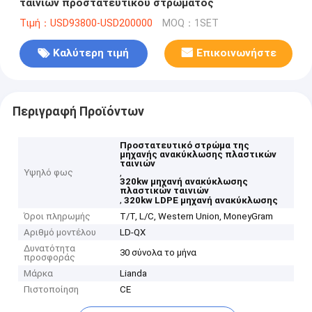
ταινιών προστατευτικού στρώματος
Τιμή：USD93800-USD200000
MOQ：1SET
Καλύτερη τιμή
Επικοινωνήστε
Περιγραφή Προϊόντων
Προστατευτικό στρώμα της
μηχανής ανακύκλωσης πλαστικών
ταινιών
Υψηλό φως
,
320kw μηχανή ανακύκλωσης
πλαστικών ταινιών
,
320kw LDPE μηχανή ανακύκλωσης
Όροι πληρωμής
T/T, L/C, Western Union, MoneyGram
Αριθμό μοντέλου
LD-QX
Δυνατότητα
30 σύνολα το μήνα
προσφοράς
Μάρκα
Lianda
Πιστοποίηση
CE