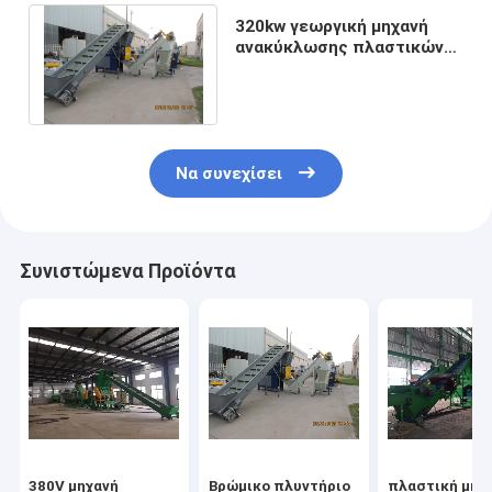
320kw γεωργική μηχανή
ανακύκλωσης πλαστικών
ταινιών προστατευτικού
στρώματος
Να συνεχίσει
Συνιστώμενα Προϊόντα
380V μηχανή
Βρώμικο πλυντήριο
πλαστική μηχ